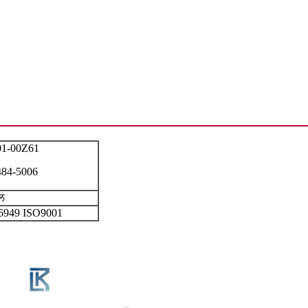
01-00Z61
484-5006
ਲ
6949 ISO9001