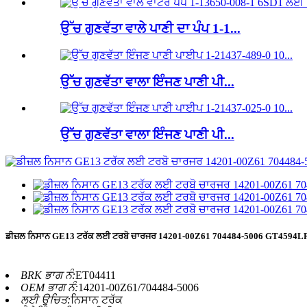
ਉੱਚ ਗੁਣਵੱਤਾ ਵਾਲੇ ਪਾਣੀ ਦਾ ਪੰਪ 1-1...
ਉੱਚ ਗੁਣਵੱਤਾ ਵਾਲਾ ਇੰਜਣ ਪਾਣੀ ਪੀ...
ਉੱਚ ਗੁਣਵੱਤਾ ਵਾਲਾ ਇੰਜਣ ਪਾਣੀ ਪੀ...
ਡੀਜ਼ਲ ਨਿਸਾਨ GE13 ਟਰੱਕ ਲਈ ਟਰਬੋ ਚਾਰਜਰ 14201-00Z61 704484-5006 GT4594L
BRK ਭਾਗ ਨੰ:
ET04411
OEM ਭਾਗ ਨੰ:
14201-00Z61/704484-5006
ਲਈ ਉਚਿਤ:
ਨਿਸਾਨ ਟਰੱਕ