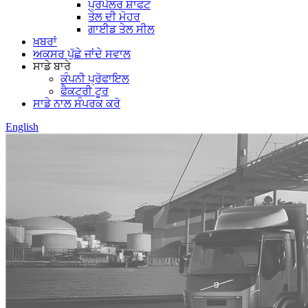
ਪ੍ਰੋਪੈਲਰ ਸ਼ਾਫਟ
ਤੇਲ ਦੀ ਮੋਹਰ
ਗਾਈਡ ਤੇਲ ਸੀਲ
ਖ਼ਬਰਾਂ
ਅਕਸਰ ਪੁੱਛੇ ਜਾਂਦੇ ਸਵਾਲ
ਸਾਡੇ ਬਾਰੇ
ਕੰਪਨੀ ਪ੍ਰੋਫਾਇਲ
ਫੈਕਟਰੀ ਟੂਰ
ਸਾਡੇ ਨਾਲ ਸੰਪਰਕ ਕਰੋ
English