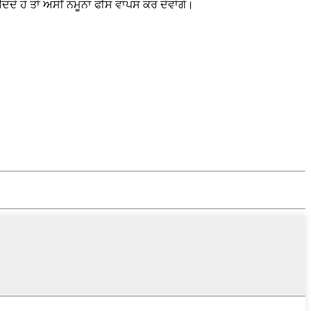
ਦੇ ਹੋ ਤਾਂ ਅਸੀਂ ਨਮੂਨਾ ਫੀਸ ਵਾਪਸ ਕਰ ਦੇਵਾਂਗੇ।