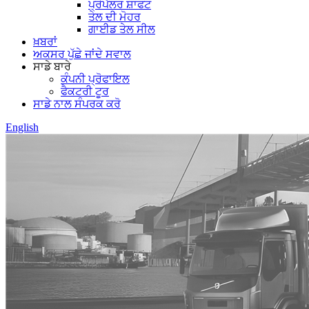
ਪ੍ਰੋਪੈਲਰ ਸ਼ਾਫਟ
ਤੇਲ ਦੀ ਮੋਹਰ
ਗਾਈਡ ਤੇਲ ਸੀਲ
ਖ਼ਬਰਾਂ
ਅਕਸਰ ਪੁੱਛੇ ਜਾਂਦੇ ਸਵਾਲ
ਸਾਡੇ ਬਾਰੇ
ਕੰਪਨੀ ਪ੍ਰੋਫਾਇਲ
ਫੈਕਟਰੀ ਟੂਰ
ਸਾਡੇ ਨਾਲ ਸੰਪਰਕ ਕਰੋ
English