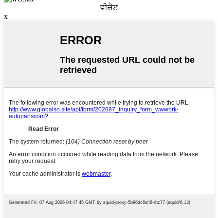
ਵੀਚੈਟ
x