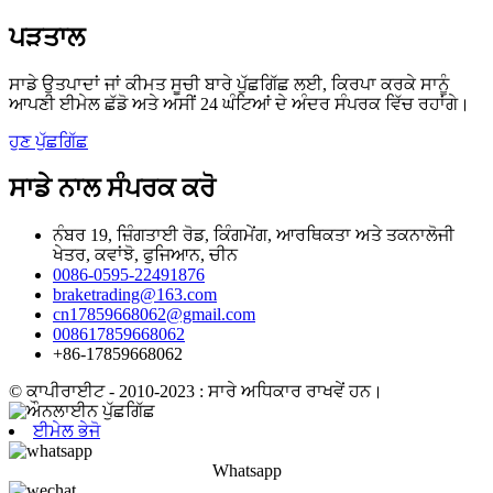
ਪੜਤਾਲ
ਸਾਡੇ ਉਤਪਾਦਾਂ ਜਾਂ ਕੀਮਤ ਸੂਚੀ ਬਾਰੇ ਪੁੱਛਗਿੱਛ ਲਈ, ਕਿਰਪਾ ਕਰਕੇ ਸਾਨੂੰ
ਆਪਣੀ ਈਮੇਲ ਛੱਡੋ ਅਤੇ ਅਸੀਂ 24 ਘੰਟਿਆਂ ਦੇ ਅੰਦਰ ਸੰਪਰਕ ਵਿੱਚ ਰਹਾਂਗੇ।
ਹੁਣ ਪੁੱਛਗਿੱਛ
ਸਾਡੇ ਨਾਲ ਸੰਪਰਕ ਕਰੋ
ਨੰਬਰ 19, ਜ਼ਿੰਗਤਾਈ ਰੋਡ, ਕਿੰਗਮੇਂਗ, ਆਰਥਿਕਤਾ ਅਤੇ ਤਕਨਾਲੋਜੀ
ਖੇਤਰ, ਕਵਾਂਝੋ, ਫੁਜਿਆਨ, ਚੀਨ
0086-0595-22491876
braketrading@163.com
cn17859668062@gmail.com
008617859668062
+86-17859668062
© ਕਾਪੀਰਾਈਟ - 2010-2023 : ਸਾਰੇ ਅਧਿਕਾਰ ਰਾਖਵੇਂ ਹਨ।
ਈਮੇਲ ਭੇਜੋ
Whatsapp