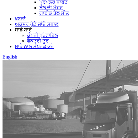
ਪ੍ਰੋਪੈਲਰ ਸ਼ਾਫਟ
ਤੇਲ ਦੀ ਮੋਹਰ
ਗਾਈਡ ਤੇਲ ਸੀਲ
ਖ਼ਬਰਾਂ
ਅਕਸਰ ਪੁੱਛੇ ਜਾਂਦੇ ਸਵਾਲ
ਸਾਡੇ ਬਾਰੇ
ਕੰਪਨੀ ਪ੍ਰੋਫਾਇਲ
ਫੈਕਟਰੀ ਟੂਰ
ਸਾਡੇ ਨਾਲ ਸੰਪਰਕ ਕਰੋ
English